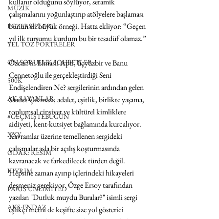
kullanır olduğunu söylüyor, seramik 
MÜZİK
çalışmalarını yoğunlaştırıp atölyelere başlaması 
bunun en büyük örneği. Hatta ekliyor: “Geçen 
EGZERSİZLER
yıl ilk turşumu kurdum bu bir tesadüf olamaz.”
YEL TOZ PORTRELER
ON SORULUK SOHBETLER
Özcan’ın Elmaslı Apt., üçyüzbir ve Banu 
Cennetoğlu ile gerçekleştirdiği Seni 
500K
Endişelendiren Ne? sergilerinin ardından gelen 
AK-SAYANLAR
Saadet Çıkmazı; adalet, eşitlik, birlikte yaşama, 
toplumsal cinsiyet ve kültürel kimliklere 
#GEÇMİŞTEBUGÜN
aidiyeti, kent-kutsiyet bağlamında kurcalıyor. 
XXY
Kavramlar üzerine temellenen sergideki 
çalışmalar asla bir açılış koşturmasında 
ODAK: RESİM
kavranacak ve farkedilecek türden değil. 
KIVRIM
Hepsine zaman ayırıp içlerindeki hikayeleri 
deşmeniz gerekiyor. Özge Ersoy tarafından 
PARIS UNLIMITED
yazılan "Dutluk muydu Buralar?" isimli sergi 
AKS-ENDAZ
eşlikçi metni de keşifte size yol gösterici 