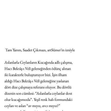
Tam Yarım, Saadet Çıkmazı, artSümer'in izniyle
Aslanlarla Ceylanların Kucağında adlı çalışma, 
Hacı Bektâş-ı Velî geleneğinden ödünç alınan 
iki karakterle buluşturuyor bizi. İşin ilham 
aldığı Hacı Bektâş-ı Velî geleneğine yaslanan 
dört dize çalışmaya referans oluyor. Bu dörtlü 
dizenin son cümlesi: “Aslanlarla ceylanlar dost 
olur kucağımızda”. Yeşil renk halı formundaki 
ceylan ve aslan “av mıyız, avcı mıyız?” 