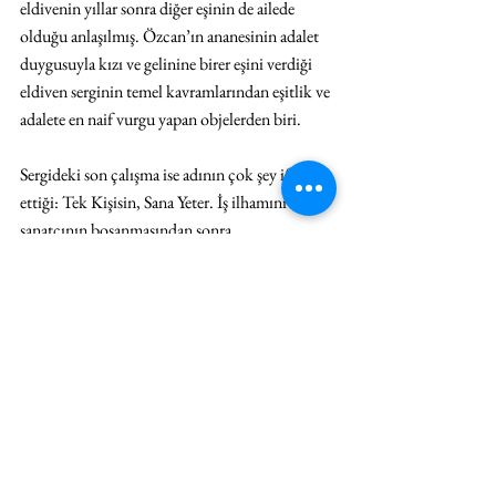
eldivenin yıllar sonra diğer eşinin de ailede 
olduğu anlaşılmış. Özcan’ın ananesinin adalet 
duygusuyla kızı ve gelinine birer eşini verdiği 
eldiven serginin temel kavramlarından eşitlik ve 
adalete en naif vurgu yapan objelerden biri.
Sergideki son çalışma ise adının çok şey ifade 
ettiği: Tek Kişisin, Sana Yeter. İş ilhamını 
sanatçının boşanmasından sonra 
gerçekleştirdiği bir doğum günü kutlamasında 
aldığı turuncu ve tek kişilik bir döküm tavadan 
alıyor. Mutfakta çok becerikli olmadığını 
söyleyen sanatçı bir arkadaşına bu tavayla neler 
yapabildiğini sorduğunda: “Tek kişinin 
yapabileceği her şeyi” cevabını aldığını 
söylüyor. Ve bu süreçte sık sık duyduğu “tek 
kişisin sana yeter” cümlesinden ilham alarak bir 
iş ortaya çıkartıyor. Tavayı  gördüğünüzde sizi 