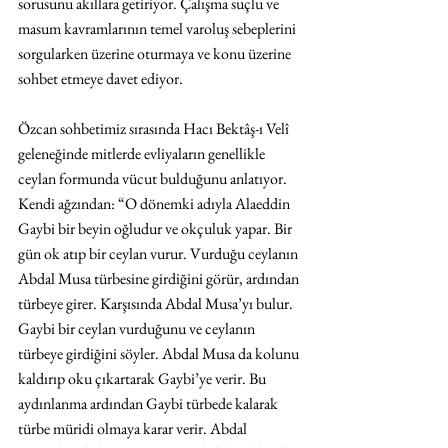
sorusunu akıllara getiriyor. Çalışma suçlu ve 
masum kavramlarının temel varoluş sebeplerini 
sorgularken üzerine oturmaya ve konu üzerine 
sohbet etmeye davet ediyor.
Özcan sohbetimiz sırasında Hacı Bektâş-ı Velî 
geleneğinde mitlerde evliyaların genellikle 
ceylan formunda vücut bulduğunu anlatıyor. 
Kendi ağzından: “O dönemki adıyla Alaeddin 
Gaybi bir beyin oğludur ve okçuluk yapar. Bir 
gün ok atıp bir ceylan vurur. Vurduğu ceylanın 
Abdal Musa türbesine girdiğini görür, ardından 
türbeye girer. Karşısında Abdal Musa’yı bulur. 
Gaybi bir ceylan vurduğunu ve ceylanın 
türbeye girdiğini söyler. Abdal Musa da kolunu 
kaldırıp oku çıkartarak Gaybi’ye verir. Bu 
aydınlanma ardından Gaybi türbede kalarak 
türbe müridi olmaya karar verir. Abdal 