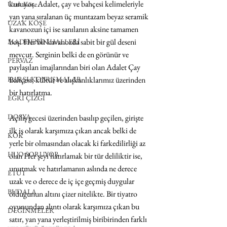
kuruyor. Adalet, çay ve bahçesi kelimeleriyle 
Uzak Köşe
yan yana sıralanan üç muntazam beyaz seramik 
UZAK KÖŞE
kavanozun içi ise sanılanın aksine tamamen 
boş. Her bir kavanozda sabit bir gül deseni 
MADDENİN HALLERİ
mevcut. Serginin belki de en görünür ve 
PERVAZ
paylaşılan imajlarından biri olan Adalet Çay 
KARŞI-KONUŞMALAR
Bahçesi, kültür ve alışkanlıklarımız üzerinden 
bir hatırlatma.
EĞRİ ÇİZGİ
DOSYA
Açılış gecesi üzerinden basılıp geçilen, girişte 
ilk iş olarak karşımıza çıkan ancak belki de 
KÖK
yerle bir olmasından olacak ki farkedilirliği az 
HUO SORUYOR
olan Her şeyi hatırlamak bir tür deliliktir ise, 
unutmak ve hatırlamanın aslında ne derece 
ETÜT
uzak ve o derece de iç içe geçmiş duygular 
BUDALA
olduğunun altını çizer nitelikte. Bir tiyatro 
oyunundan alıntı olarak karşımıza çıkan bu 
DEĞİNMELER
satır, yan yana yerleştirilmiş biribirinden farklı 