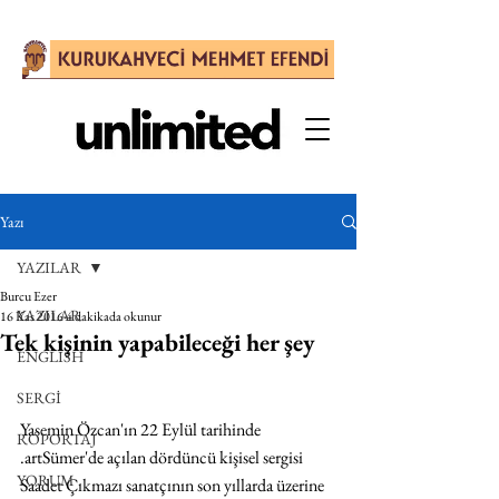
Yazı
YAZILAR
Burcu Ezer
YAZILAR
16 Kas 2016
4 dakikada okunur
Tek kişinin yapabileceği her şey
ENGLISH
SERGİ
Yasemin Özcan'ın 22 Eylül tarihinde 
RÖPORTAJ
.artSümer'de açılan dördüncü kişisel sergisi 
YORUM
Saadet Çıkmazı sanatçının son yıllarda üzerine 