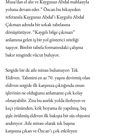
Musa’dan el alır ve Kaygusuz Abdal mahlasıyla 
yoluna devam eder.” Özcan bu hikayeden 
referansla Kaygusuz Abdal’ı Kaygulu Abdal 
Çıkmazı adında bir sokak tabelasına 
dönüştürüyor. “Kaygılı bilge çıkmazı” 
anlamına gelen iş bir yol gösterici niteliği 
taşıyor. Birebir tabela formatındaki çalışma 
bakır renginde vücut buluyor.
Sergide bir de aile mirası bulunuyor: Tek 
Eldiven. Tahmini en az 70. yaşını devirmiş olan 
eldiven sergide ilk karşınıza çıktığında onun 
işlevinin ne olduğunu anlamanız çok kolay 
olmayabilir. Zira bu asırlık yolda ilerleyen ve 
keçi yününden, kök boyama ile yapılmış, beş 
şişle örülmüş eldiven ilk bakışta bir süs objesini 
andırıyor. Aile mirası olarak tek başına 
karşısına çıkan ve Özcan’ı çok etkileyen 