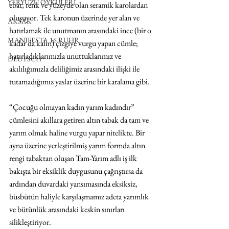
YERYÜZÜ ÖYKÜLERİ
ebat, renk ve yüzeyde olan seramik karolardan 
oluşuyor. Tek karonun üzerinde yer alan ve 
AKSAK
hatırlamak ile unutmanın arasındaki ince (bir o 
MANIFESTA 16 RUHR
kadar da kalın) çizgiye vurgu yapan cümle; 
hatırladıklarımızla unuttuklarımız ve 
DEUTSCH
akılılığımızla deliliğimiz arasındaki ilişki ile 
tutamadığımız yaslar üzerine bir karalama gibi.
“Çocuğu olmayan kadın yarım kadındır” 
cümlesini akıllara getiren altın tabak da tam ve 
yarım olmak haline vurgu yapar nitelikte. Bir 
ayna üzerine yerleştirilmiş yarım formda altın 
rengi tabaktan oluşan Tam-Yarım adlı iş ilk 
bakışta bir eksiklik duygusunu çağrıştırsa da 
ardından duvardaki yansımasında eksiksiz, 
büsbütün haliyle karşılaşmamız adeta yarımlık 
ve bütünlük arasındaki keskin sınırları 
silikleştiriyor.