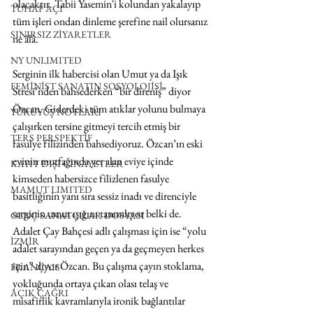
olacaktır. Tabii Yasemin'i kolundan yakalayıp 
TUHAF AÇI
tüm işleri ondan dinleme şerefine nail olursanız 
SINIRSIZ ZİYARETLER
ne âlâ.
NY UNLIMITED
Serginin ilk habercisi olan Umut ya da Işık 
FEMİNİST SANATIN SOSYOLOJİSİ
Stresi’nden bahsederken “bir direniş” diyor 
Özcan. Giderdeki tüm atıklar yolunu bulmaya 
YÜRÜYÜŞ NOTLARI
çalışırken tersine gitmeyi tercih etmiş bir 
TERS PERSPEKTİF
fasulye filizinden bahsediyoruz. Özcan’ın eski 
evinin mutfağında yer alan eviye içinde 
KAYIT DIŞI CİNAYETLER
kimseden habersizce filizlenen fasulye 
MAMUT LIMITED
basitliğinin yanı sıra sessiz inadı ve direnciyle 
serginin umut ışığını tanımlıyor belki de.
GENÇ SANATÇILAR DOSYASI
Adalet Çay Bahçesi adlı çalışması için ise “yolu 
İZMİR
adalet sarayından geçen ya da geçmeyen herkes 
için” diyor Özcan. Bu çalışma çayın stoklama, 
FRANÇAIS
yokluğunda ortaya çıkan olası telaş ve 
AÇIK ÇAĞRI
misafirlik kavramlarıyla ironik bağlantılar 